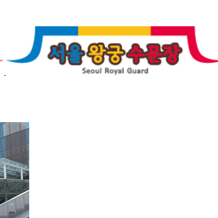
 교대
숭례문 파수의식
갤러리