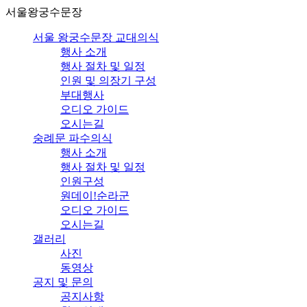
서울왕궁수문장
서울 왕궁수문장 교대의식
행사 소개
행사 절차 및 일정
인원 및 의장기 구성
부대행사
오디오 가이드
오시는길
숭례문 파수의식
행사 소개
행사 절차 및 일정
인원구성
원데이!순라군
오디오 가이드
오시는길
갤러리
사진
동영상
공지 및 문의
공지사항