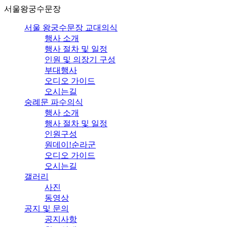
서울왕궁수문장
서울 왕궁수문장 교대의식
행사 소개
행사 절차 및 일정
인원 및 의장기 구성
부대행사
오디오 가이드
오시는길
숭례문 파수의식
행사 소개
행사 절차 및 일정
인원구성
원데이!순라군
오디오 가이드
오시는길
갤러리
사진
동영상
공지 및 문의
공지사항