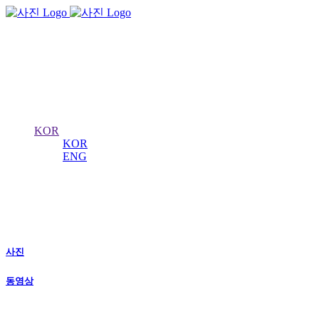
서울 왕궁수문장
의식
KOR
KOR
ENG
사진
수도 서울의 역사를 수비하는 왕궁의 수문장!
사진
동영상