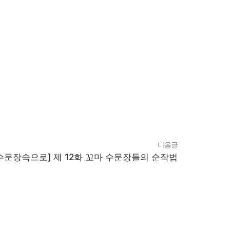
다음글
수문장속으로] 제 12화 꼬마 수문장들의 순작법