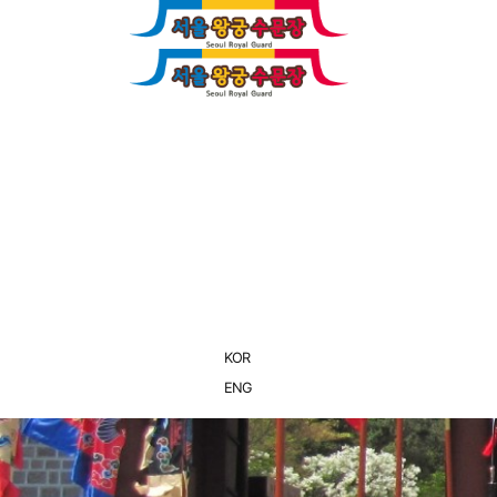
서울 왕궁수문장
교대의식
숭례문 
갤러리
공지 및
KOR
KOR
ENG