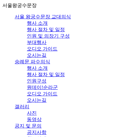
서울왕궁수문장
서울 왕궁수문장 교대의식
행사 소개
행사 절차 및 일정
인원 및 의장기 구성
부대행사
오디오 가이드
오시는길
숭례문 파수의식
행사 소개
행사 절차 및 일정
인원구성
원데이!순라군
오디오 가이드
오시는길
갤러리
사진
동영상
공지 및 문의
공지사항