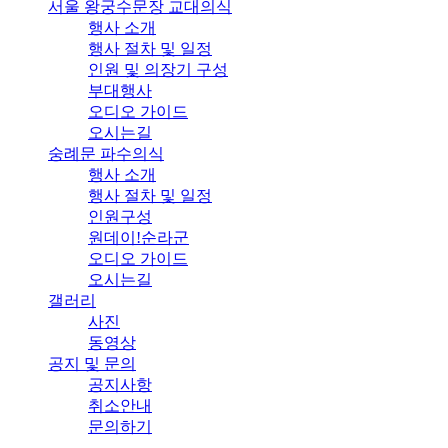
서울 왕궁수문장 교대의식
행사 소개
행사 절차 및 일정
인원 및 의장기 구성
부대행사
오디오 가이드
오시는길
숭례문 파수의식
행사 소개
행사 절차 및 일정
인원구성
원데이!순라군
오디오 가이드
오시는길
갤러리
사진
동영상
공지 및 문의
공지사항
취소안내
문의하기