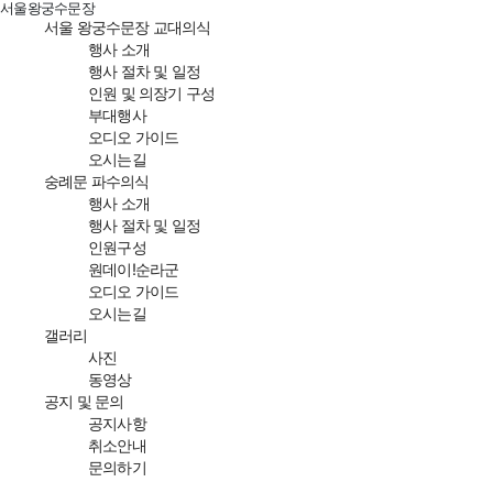
서울왕궁수문장
서울 왕궁수문장 교대의식
행사 소개
행사 절차 및 일정
인원 및 의장기 구성
부대행사
오디오 가이드
오시는길
숭례문 파수의식
행사 소개
행사 절차 및 일정
인원구성
원데이!순라군
오디오 가이드
오시는길
갤러리
사진
동영상
공지 및 문의
공지사항
취소안내
문의하기