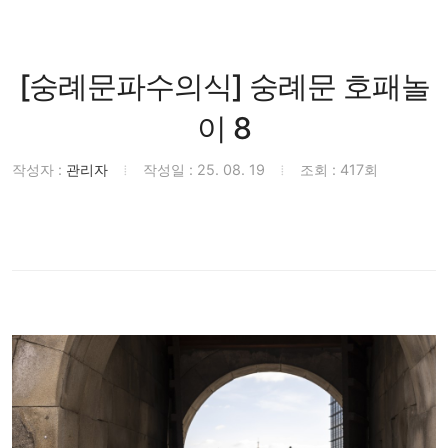
[숭례문파수의식] 숭례문 호패놀
이 8
작성자 :
관리자
작성일 : 25. 08. 19
조회 : 417회