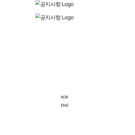
서울 왕궁수문장
교대의식
숭례문 
갤러리
공지 및
KOR
KOR
ENG