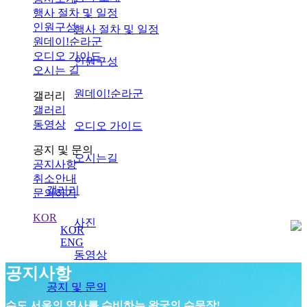
행사 절차 및 일정
인원구성
행사 절차 및 일정
원데이!순라군
오디오 가이드
인원구성
오시는 길
원데이!순라군
갤러리
갤러리
동영상
오디오 가이드
공지 및 문의
오시는길
공지사항
취소안내
갤러리
문의하기
KOR
사진
KOR
ENG
동영상
공지사항
공지 및 문의
수도 서울의 역사를 수비하는 왕궁의 수문장!