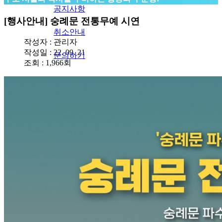
공지사항
[행사안내] 숭례문 전통무예 시연
취소안내
작성자 :
관리자
작성일 : 22. 09. 21
문의하기
조회 : 1,966회