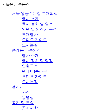
서울왕궁수문장
서울 왕궁수문장 교대의식
행사 소개
행사 절차 및 일정
인원 및 의장기 구성
부대행사
오디오 가이드
오시는길
숭례문 파수의식
행사 소개
행사 절차 및 일정
인원구성
원데이!순라군
오디오 가이드
오시는길
갤러리
사진
동영상
공지 및 문의
공지사항