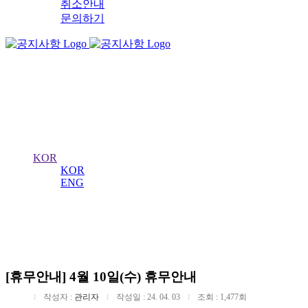
취소안내
문의하기
서울 왕궁수문장
의식
KOR
KOR
ENG
공지사항
수도 서울의 역사를 수비하는 왕궁의 수문장!
[휴무안내] 4월 10일(수) 휴무안내
작성자 :
관리자
작성일 : 24. 04. 03
조회 : 1,477회