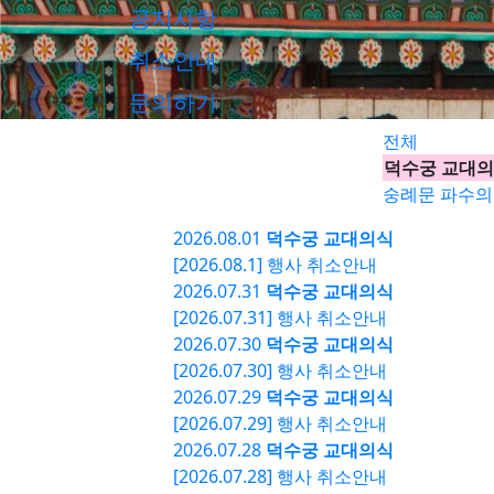
공지사항
취소안내
문의하기
전체
덕수궁 교대
숭례문 파수
2026.08.01
덕수궁 교대의식
[2026.08.1] 행사 취소안내
2026.07.31
덕수궁 교대의식
[2026.07.31] 행사 취소안내
2026.07.30
덕수궁 교대의식
[2026.07.30] 행사 취소안내
2026.07.29
덕수궁 교대의식
[2026.07.29] 행사 취소안내
2026.07.28
덕수궁 교대의식
[2026.07.28] 행사 취소안내