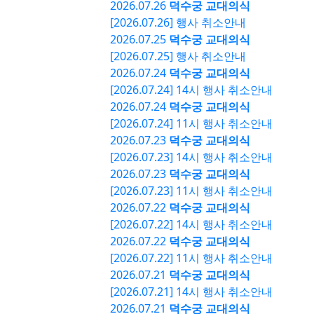
2026.07.26
덕수궁 교대의식
[2026.07.26] 행사 취소안내
2026.07.25
덕수궁 교대의식
[2026.07.25] 행사 취소안내
2026.07.24
덕수궁 교대의식
[2026.07.24] 14시 행사 취소안내
2026.07.24
덕수궁 교대의식
[2026.07.24] 11시 행사 취소안내
2026.07.23
덕수궁 교대의식
[2026.07.23] 14시 행사 취소안내
2026.07.23
덕수궁 교대의식
[2026.07.23] 11시 행사 취소안내
2026.07.22
덕수궁 교대의식
[2026.07.22] 14시 행사 취소안내
2026.07.22
덕수궁 교대의식
[2026.07.22] 11시 행사 취소안내
2026.07.21
덕수궁 교대의식
[2026.07.21] 14시 행사 취소안내
2026.07.21
덕수궁 교대의식