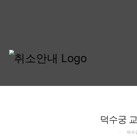
덕수궁 교대
덕수