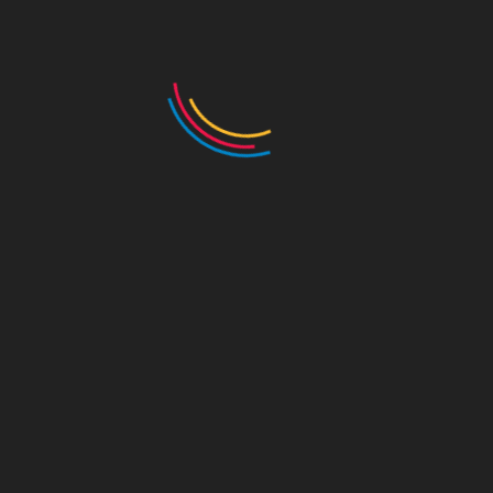
매주 수요일 마다 재미있는 수문장 이야기가 담긴 브이로그 영상이 
'왕궁수문장TV'를 통해 공개됩니다.

6월 8일(수)부터 9월 21일(수)까지 총 16편의 수문장이야기!! 많은 
목록
이전글
다음글
이메일무단수집거부
|
개인정보취급방침
서울특별시청