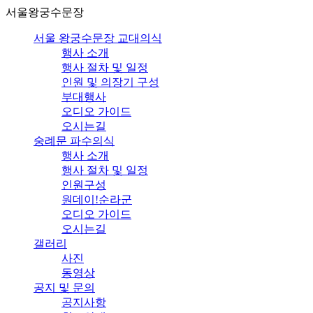
서울왕궁수문장
서울 왕궁수문장 교대의식
행사 소개
행사 절차 및 일정
인원 및 의장기 구성
부대행사
오디오 가이드
오시는길
숭례문 파수의식
행사 소개
행사 절차 및 일정
인원구성
원데이!순라군
오디오 가이드
오시는길
갤러리
사진
동영상
공지 및 문의
공지사항