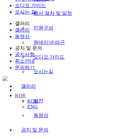
오디오 가이드
오시는 길
행사 절차 및 일정
갤러리
인원구성
갤러리
동영상
원데이!순라군
공지 및 문의
공지사항
오디오 가이드
취소안내
문의하기
오시는길
갤러리
KOR
사진
KOR
ENG
동영상
사진
공지 및 문의
수도 서울의 역사를 수비하는 왕궁의 수문장!