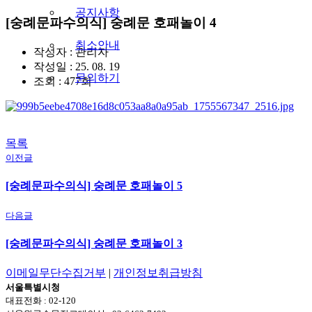
공지사항
[숭례문파수의식] 숭례문 호패놀이 4
취소안내
작성자 :
관리자
작성일 : 25. 08. 19
문의하기
조회 : 477회
목록
이전글
[숭례문파수의식] 숭례문 호패놀이 5
다음글
[숭례문파수의식] 숭례문 호패놀이 3
이메일무단수집거부
|
개인정보취급방침
서울특별시청
대표전화 : 02-120