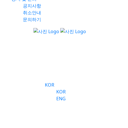
공지사항
취소안내
문의하기
서울 왕궁수문장 교대
의식
숭례문 
갤러리
공지 및
KOR
KOR
ENG
사진