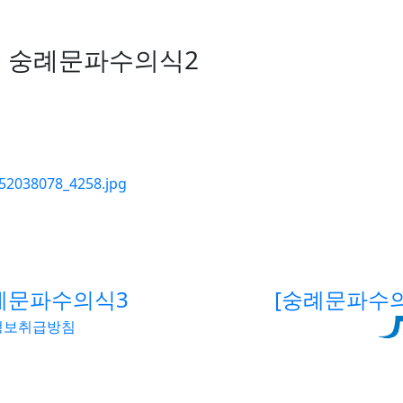
왕궁의 수문장!
의 숭례문파수의식2
례문파수의식3
[숭례문파수
정보취급방침