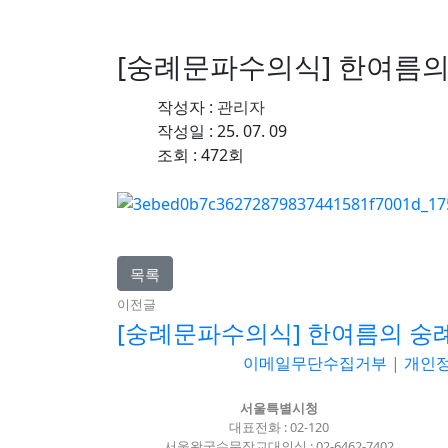
수도 서울의 역사를 수비하는 
[숭례문파수의식] 한여름
작성자 :
관리자
작성일 : 25. 07. 09
조회 : 472회
목록
이전글
[숭례문파수의식] 한여름의 숭
이메일무단수집거부
|
개인
서울특별시청
대표전화 : 02-120
서울왕궁수문장교대의식 : 02-6462-7402