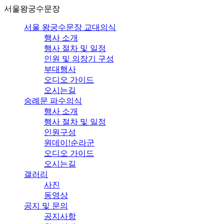
서울왕궁수문장
서울 왕궁수문장 교대의식
행사 소개
행사 절차 및 일정
인원 및 의장기 구성
부대행사
오디오 가이드
오시는길
숭례문 파수의식
행사 소개
행사 절차 및 일정
인원구성
원데이!순라군
오디오 가이드
오시는길
갤러리
사진
동영상
공지 및 문의
공지사항