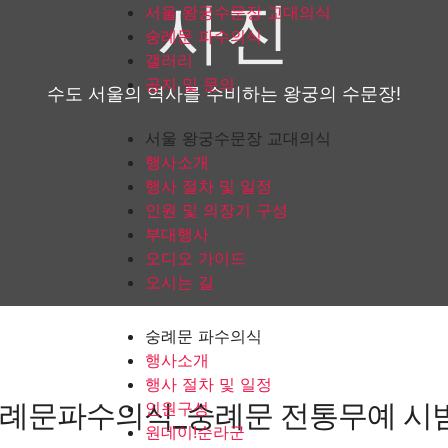
사진
서울 왕궁수문장 교대의식
숭례문 파수의식
갤러리
공지 및 문의
수도 서울의 역사를 수비하는 왕궁의 수문장!
서울 왕궁수문장 교대의식
행사소개
행사 절차 및 일정
인원 및 의장기 구성
부대행사
오디오 가이드
오시는 길
숭례문 파수의식
행사소개
행사 절차 및 일정
례문파수의식_숭례문 전통무예 시
인원구성
원데이!순라군