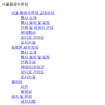
서울왕궁수문장
서울 왕궁수문장 교대의식
행사 소개
행사 절차 및 일정
인원 및 의장기 구성
부대행사
오디오 가이드
오시는길
숭례문 파수의식
행사 소개
행사 절차 및 일정
인원구성
원데이!순라군
오디오 가이드
오시는길
갤러리
사진
동영상
공지 및 문의
공지사항