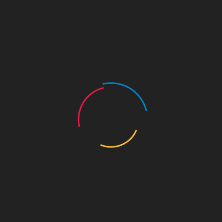
KOR
사진
수도 서울의 역사를 수비하는 왕궁의 수문장!
[숭례문 파수의식] 파수의식3
작성자 :
관리자
작성일 : 26. 04. 09
조회 : 136회