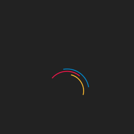
[숭례문 파수의식] 파수의식2
작성자 :
관리자
작성일 : 26. 04. 09
조회 : 128회
목록
이전글
다음글
이메일무단수집거부
|
개인정보취급방침