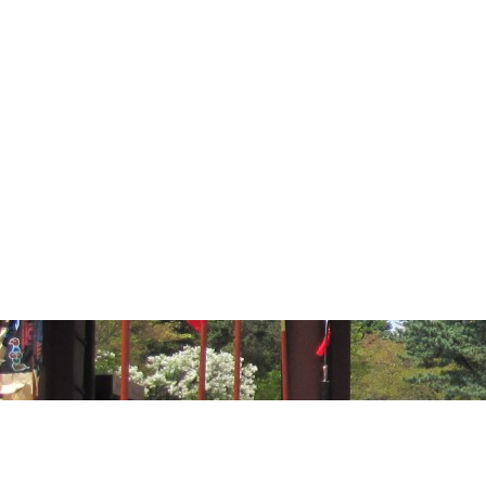
 교대
숭례문 파수의식
갤러리