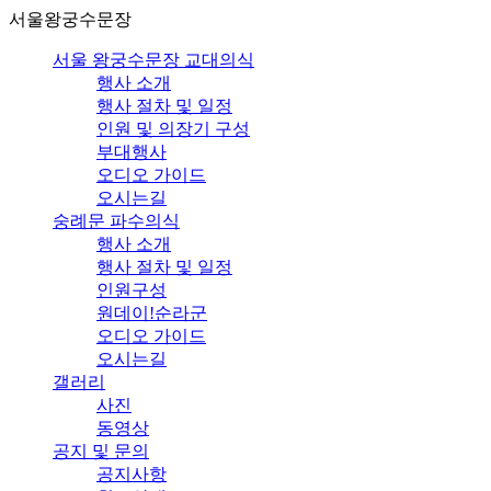
서울왕궁수문장
서울 왕궁수문장 교대의식
행사 소개
행사 절차 및 일정
인원 및 의장기 구성
부대행사
오디오 가이드
오시는길
숭례문 파수의식
행사 소개
행사 절차 및 일정
인원구성
원데이!순라군
오디오 가이드
오시는길
갤러리
사진
동영상
공지 및 문의
공지사항