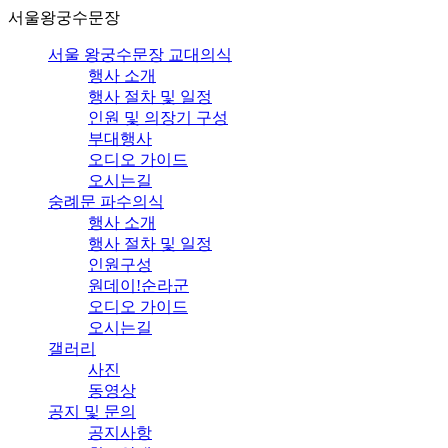
서울왕궁수문장
서울 왕궁수문장 교대의식
행사 소개
행사 절차 및 일정
인원 및 의장기 구성
부대행사
오디오 가이드
오시는길
숭례문 파수의식
행사 소개
행사 절차 및 일정
인원구성
원데이!순라군
오디오 가이드
오시는길
갤러리
사진
동영상
공지 및 문의
공지사항