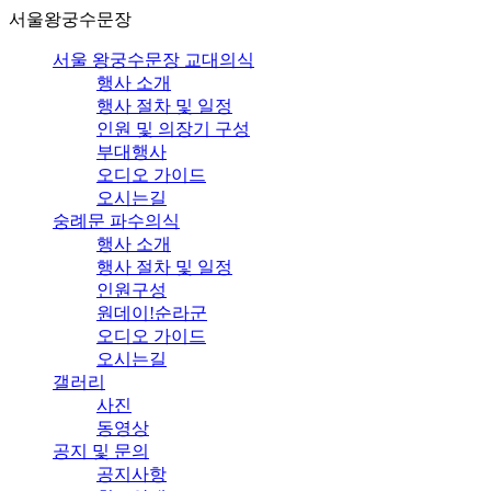
서울왕궁수문장
서울 왕궁수문장 교대의식
행사 소개
행사 절차 및 일정
인원 및 의장기 구성
부대행사
오디오 가이드
오시는길
숭례문 파수의식
행사 소개
행사 절차 및 일정
인원구성
원데이!순라군
오디오 가이드
오시는길
갤러리
사진
동영상
공지 및 문의
공지사항