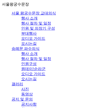
서울왕궁수문장
서울 왕궁수문장 교대의식
행사 소개
행사 절차 및 일정
인원 및 의장기 구성
부대행사
오디오 가이드
오시는길
숭례문 파수의식
행사 소개
행사 절차 및 일정
인원구성
원데이!순라군
오디오 가이드
오시는길
갤러리
사진
동영상
공지 및 문의
공지사항