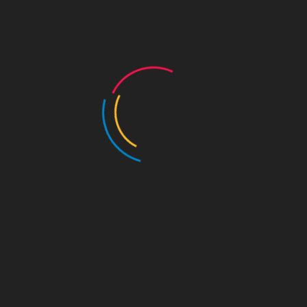
참가행사 링크
리얼 수문장 체험: 본투비 수문장
https://event-
us.kr/gatesoong/event/87751
수문장과 함께하는 청사초롱 역사투어
https://event-
us.kr/gatesoong/event/87754
목록