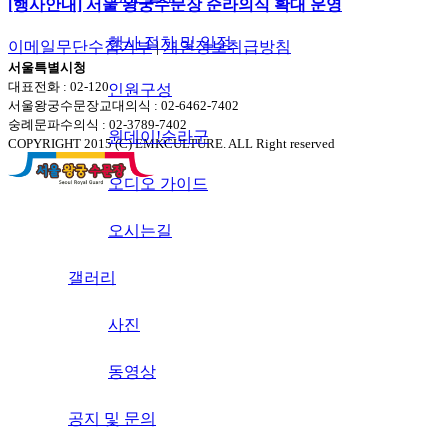
[행사안내] 서울 왕궁수문장 순라의식 확대 운영
행사 절차 및 일정
이메일무단수집거부
|
개인정보취급방침
서울특별시청
대표전화 : 02-120
인원구성
서울왕궁수문장교대의식 : 02-6462-7402
숭례문파수의식 : 02-3789-7402
원데이!순라군
COPYRIGHT 2015 (C) EMKCULTURE. ALL Right reserved
오디오 가이드
오시는길
갤러리
사진
동영상
공지 및 문의