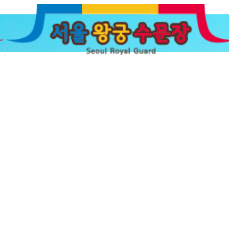
 교대
숭례문 파수의식
갤러리