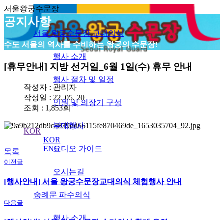
서울왕궁수문장
공지사항
서울 왕궁수문장 교대의식
수도 서울의 역사를 수비하는 왕궁의 수문장!
행사 소개
[휴무안내] 지방 선거일_6월 1일(수) 휴무 안내
행사 절차 및 일정
서울 왕궁수문장
작성자 :
관리자
의식
작성일 : 22. 05. 20
인원 및 의장기 구성
조회 : 1,853회
부대행사
KOR
KOR
ENG
오디오 가이드
목록
이전글
오시는길
[행사안내] 서울 왕궁수문장교대의식 체험행사 안내
숭례문 파수의식
다음글
행사 소개