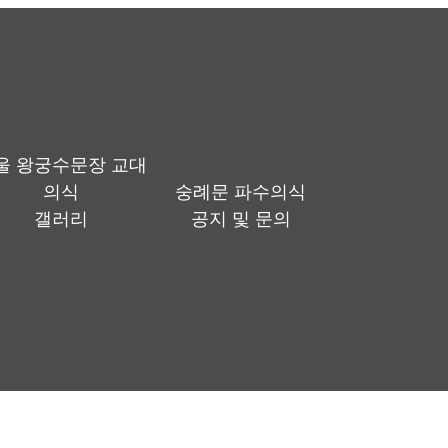
울 왕궁수문장 교대
의식
숭례문 파수의식
갤러리
공지 및 문의