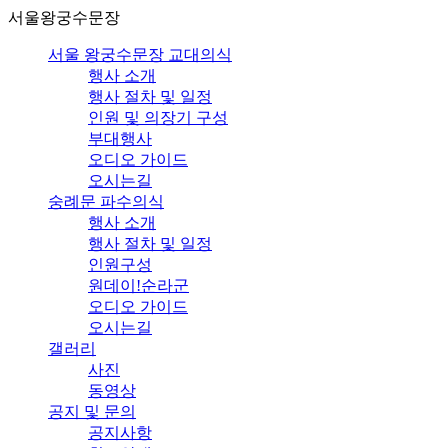
서울왕궁수문장
서울 왕궁수문장 교대의식
행사 소개
행사 절차 및 일정
인원 및 의장기 구성
부대행사
오디오 가이드
오시는길
숭례문 파수의식
행사 소개
행사 절차 및 일정
인원구성
원데이!순라군
오디오 가이드
오시는길
갤러리
사진
동영상
공지 및 문의
공지사항