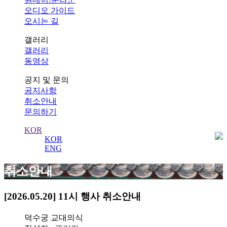
오디오 가이드
오시는 길
갤러리
갤러리
동영상
공지 및 문의
공지사항
취소안내
문의하기
KOR
KOR
ENG
취소안내
[2026.05.20] 11시 행사 취소안내
덕수궁 교대의식