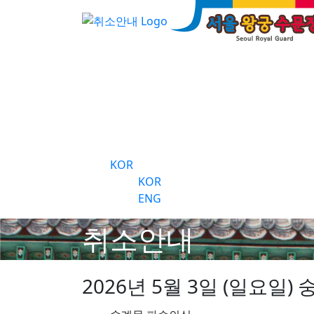
서울 왕궁수문장 교대
의식
숭례문 
갤러리
공지 및
KOR
KOR
ENG
취소안내
2026년 5월 3일 (일요일