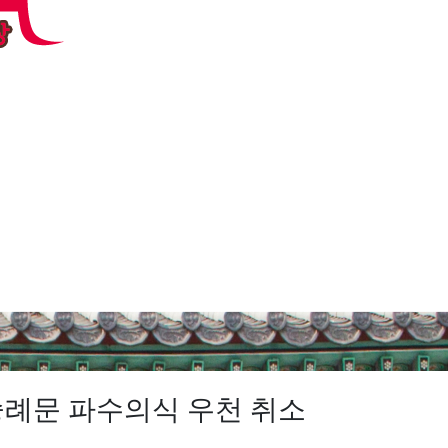
파수의식
 문의
) 숭례문 파수의식 우천 취소