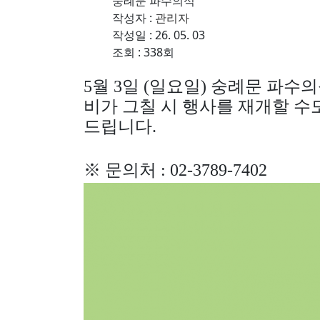
숭례문 파수의식
작성자 :
관리자
작성일 : 26. 05. 03
조회 : 338회
5월 3
일
(일
요일
)
숭례문 파수의
비가 그칠 시 행사를 재개할 수
드립니다
.
※
문의처
: 02-3789-7402