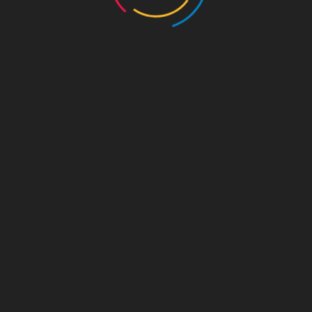
[2026.03.29] 11시행사 취소안내
덕수궁 교대의식
작성자 :
관리자
작성일 : 26. 03. 29
조회 : 379회
[2026-03-29]
초미세먼지 주의보로 인하여
11시 행사가 취소되었음을 안내드립니다.
많은 양해 부탁드립니다