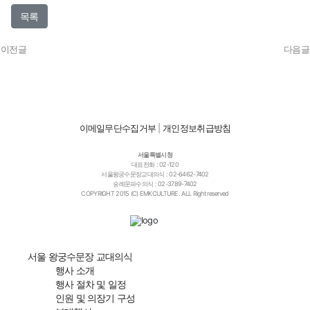
목록
이전글
다음글
이메일무단수집거부
|
개인정보취급방침
서울특별시청
대표전화 : 02-120
서울왕궁수문장교대의식 : 02-6462-7402
숭례문파수의식 : 02-3789-7402
COPYRIGHT 2015 (C) EMKCULTURE. ALL Right reserved
서울 왕궁수문장 교대의식
행사 소개
행사 절차 및 일정
인원 및 의장기 구성