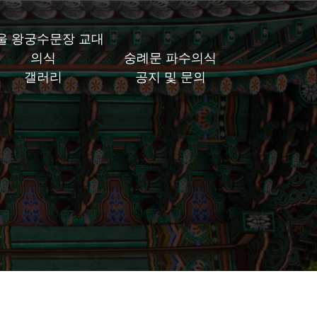
울 왕궁수문장 교대
의식
숭례문 파수의식
갤러리
공지 및 문의