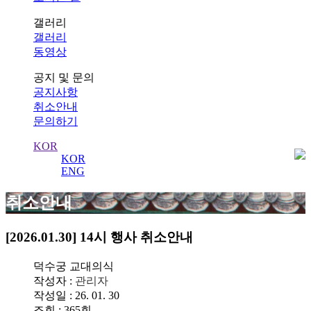
갤러리
갤러리
동영상
공지 및 문의
공지사항
취소안내
문의하기
KOR
KOR
ENG
취소안내
[2026.01.30] 14시 행사 취소안내
덕수궁 교대의식
작성자 :
관리자
작성일 : 26. 01. 30
조회 : 365회