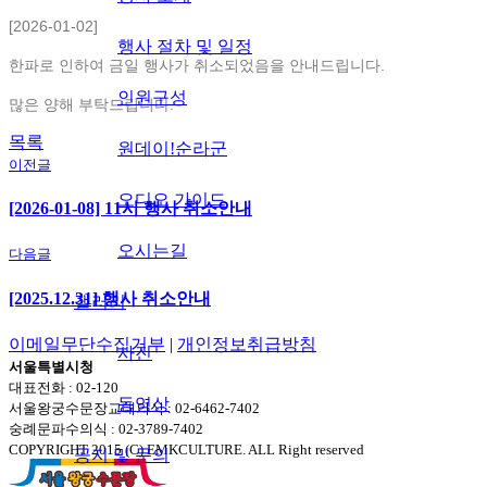
[2026-01-02]
행사 절차 및 일정
한파로 인하여 금일 행사가 취소되었음을 안내드립니다.
인원구성
많은 양해 부탁드립니다.
목록
원데이!순라군
이전글
오디오 가이드
[2026-01-08] 11시 행사 취소안내
오시는길
다음글
[2025.12.31] 행사 취소안내
갤러리
이메일무단수집거부
|
개인정보취급방침
사진
서울특별시청
대표전화 : 02-120
동영상
서울왕궁수문장교대의식 : 02-6462-7402
숭례문파수의식 : 02-3789-7402
COPYRIGHT 2015 (C) EMKCULTURE. ALL Right reserved
공지 및 문의