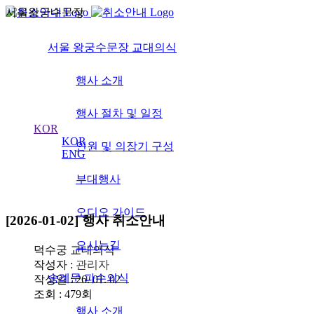
서울왕궁수문장
서울 왕궁수문장 교대의식
서울 왕궁수문장
의식
행사 소개
행사 절차 및 일정
KOR
KOR
인원 및 의장기 구성
ENG
부대행사
취소안내
오디오 가이드
[2026-01-02] 행사 취소안내
오시는길
덕수궁 교대의식
작성자 :
관리자
숭례문 파수의식
작성일 : 26. 01. 02
조회 : 479회
행사 소개