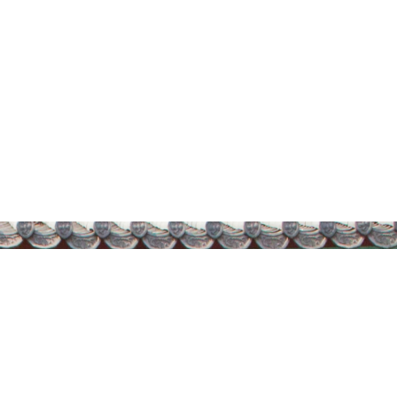
 교대
숭례문 파수의식
갤러리