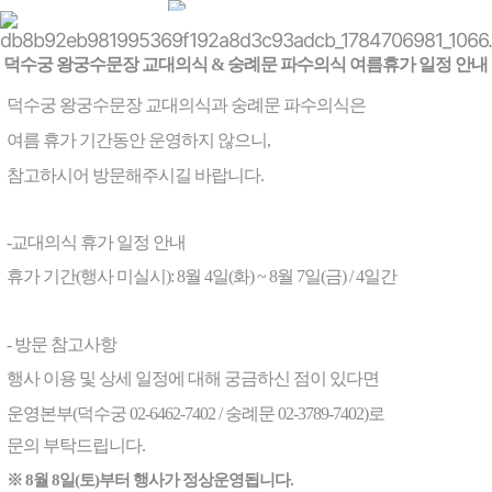
서울왕궁수문장
서울 왕궁수문장 교대의식
KOR
덕수궁 왕궁수문장 교대의식 &
숭례문 파수의식
여름휴가 일정 안내
덕수궁 왕궁수문장 교대의식과 숭례문 파수의식은
행사 소개
왕궁수문장 교대의식
여름 휴가 기간동안
운영하지
않으니,
영상보기
행사 절차 및 일정
참고하시어 방문해주시길 바랍니다.
8월 2일(일요일) 숭례문 파수의식 폭염 취소
인원 및 의장기 구성
-교대의식 휴가 일정 안내
부대행사
휴가 기간(행사 미실시): 8월 4일(화) ~ 8월 7일(금) / 4일간
[2026.08.1] 행사 취소안내
오디오 가이드
- 방문 참고사항
행사 이용 및 상세 일정에 대해 궁금하신 점이 있다면
오시는길
운영본부
(덕수궁 02-6462-7402 /
숭례문 02-3789-7402
)로
숭례문 파수의식
문의 부탁드립니다.
※
8월 8일(토)부터 행사가 정상운영됩니다.